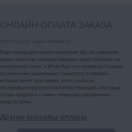
Оказываем полный комплекс переводческих услуг;
Прием и выполнение заявок онлайн без выходных
Звоните нам! Менеджеры проконсультируют вас и оформят
ОНЛАЙН-ОПЛАТА ЗАКАЗА
заявку на перевод субтитров в Санкт-Петербурге. Также
можете писать на электронную почту — мы оперативно вам
ответим.
Оплата услуг через Робокассу
Бюро переводов нового поколения! Мы обслуживаем
подробнее
наших клиентов, главным образом, через Интернет, по
электронной почте, в Whats'App и по телефону. Нашими
постоянными заказчиками становятся те клиенты,
которые ценят свое время, хотят, чтобы их
обслуживали круглосуточно и без очередей, и которые
готовы общаться с нами с помощью современных
средств связи.
Другие способы оплаты