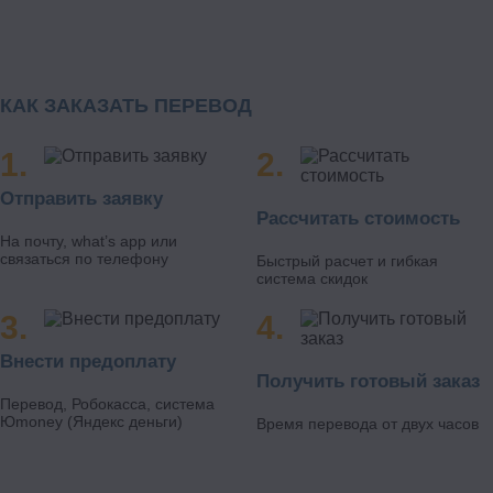
Расшифровка – оперативная запись реплик и
диалогов, достаточная для перевода фильма на
иностранный язык;
КАК ЗАКАЗАТЬ ПЕРЕВОД
Перевод – на любой язык целевой аудитории;
Оформление – создание субтитров в текстовом файле,
в популярных форматах субтитров.
Отправить заявку
На финальном этапе субтитры проходят вычитку и
Рассчитать стоимость
редактирование корректором и редактором.
На почту, what’s app или
Дополнительно предоставляются услуги вшивки субтитров
связаться по телефону
Быстрый расчет и гибкая
в видео и озвучке.
система скидок
Преимущества Translation-online24:
Внести предоплату
Круглосуточная работа;
Получить готовый заказ
Перевод, Робокасса, система
Удобные формы взаиморасчётов с клиентами;
Юmoney (Яндекс деньги)
Время перевода от двух часов
Безупречный перевод текстов любой сложности и
смысловой нагрузки;