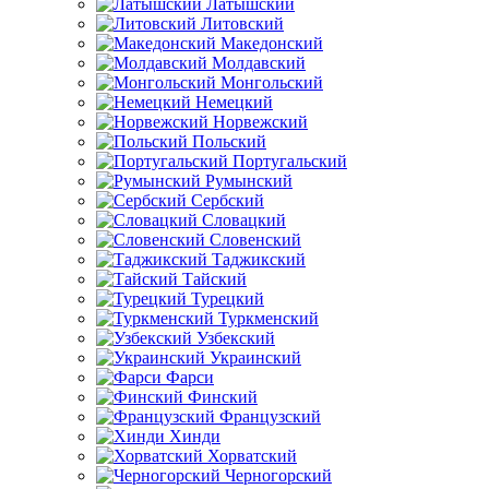
Латышский
Литовский
Македонский
Молдавский
Монгольский
Немецкий
Норвежский
Польский
Португальский
Румынский
Сербский
Словацкий
Словенский
Таджикский
Тайский
Турецкий
Туркменский
Узбекский
Украинский
Фарси
Финский
Французский
Хинди
Хорватский
Черногорский