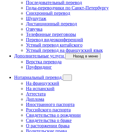
Последовательный перевод
Гиды-переводчики по Санкт-Петербургу
Синхронный перевод
Шушутаж
Дистанционный перевод
Озвучка
Телефонные переговоры
Перевод видеоконференций
Устный перевод китайского
Устный перевод на французский язык
Дополнительные услуги
Назад в меню
Верстка перевода
Пруфридинг
Нотариальный перевод
На французский
На испанский
Аттестата
Диплома
Иностранного паспорта
Российского паспорта
Свидетельства о рождении
Свидетельства о браке
О расторжении брака
Водительские права