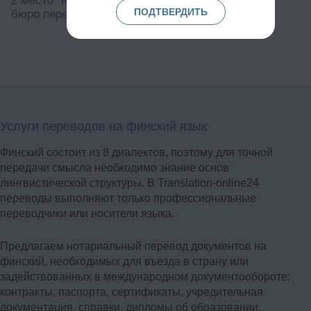
2 место "Круглосуточные
ПОДТВЕРДИТЬ
бюро переводов"
Услуги переводов на финский язык
Финский состоит из 8 диалектов, поэтому для точной
передачи смысла необходимо знание основ
лингвистической структуры. В Translation-online24
переводы выполняют только профессиональные
переводчики или носители языка.
Предлагаем нотариальный перевод документов на
финский, необходимых для въезда в страну или
задействованных в международном документообороте:
контракты, паспорта, сертификаты, учредительная
документация, справки, дипломы об образовании,