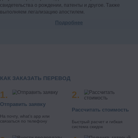
свидетельства о рождении, патенты и другое. Также
выполняем легализацию апостилем.
Подробнее
Наши лингвисты квалифицированно работают с
узкоспециализированными исходниками. Это технический,
медицинский и юридический перевод, транслитерация
научных работ, инструкций, учебных пособий.
Наши преимущества:
Работаем 24/7, принимаем заказы онлайн;
КАК ЗАКАЗАТЬ ПЕРЕВОД
Используем современные способы связи:
мессенджеры, видеочаты, e-mail;
Берем срочные заказы с гарантией исполнения;
Отправить заявку
Рассчитать стоимость
Предлагаем удобные формы оплаты;
На почту, what’s app или
связаться по телефону
Обеспечиваем полную конфиденциальность.
Быстрый расчет и гибкая
система скидок
Чтобы воспользоваться нашими услугами, оформите